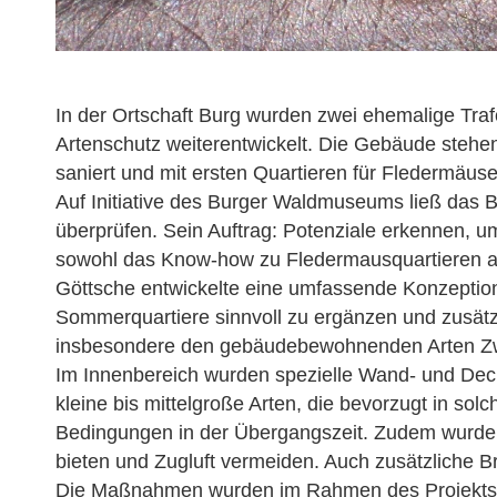
In der Ortschaft Burg wurden zwei ehemalige Trafo
Artenschutz weiterentwickelt. Die Gebäude ste
saniert und mit ersten Quartieren für Fledermäuse 
Auf Initiative des Burger Waldmuseums ließ das 
überprüfen. Sein Auftrag: Potenziale erkennen, 
sowohl das Know-how zu Fledermausquartieren als
Göttsche entwickelte eine umfassende Konzeption 
Sommerquartiere sinnvoll zu ergänzen und zusätz
insbesondere den gebäudebewohnenden Arten Zwe
Im Innenbereich wurden spezielle Wand- und Decke
kleine bis mittelgroße Arten, die bevorzugt in s
Bedingungen in der Übergangszeit. Zudem wurden
bieten und Zugluft vermeiden. Auch zusätzliche 
Die Maßnahmen wurden im Rahmen des Projekts „Tr