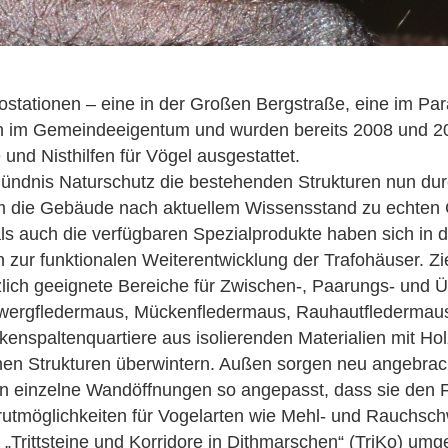
stationen – eine in der Großen Bergstraße, eine im Para
hen im Gemeindeeigentum und wurden bereits 2008 und
und Nisthilfen für Vögel ausgestattet.
Bündnis Naturschutz die bestehenden Strukturen nun d
um die Gebäude nach aktuellem Wissensstand zu echten 
 auch die verfügbaren Spezialprodukte haben sich in d
zur funktionalen Weiterentwicklung der Trafohäuser. Ziel
lich geeignete Bereiche für Zwischen-, Paarungs- und Ü
rgfledermaus, Mückenfledermaus, Rauhautfledermaus u
nspaltenquartiere aus isolierenden Materialien mit Holz
olchen Strukturen überwintern. Außen sorgen neu angebrac
 einzelne Wandöffnungen so angepasst, dass sie den Fl
Brutmöglichkeiten für Vogelarten wie Mehl- und Rauchsc
ittsteine und Korridore in Dithmarschen“ (TriKo) umges