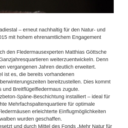
diestal – erneut nachhaltig für den Natur- und
 2015 mit hohem ehrenamtlichem Engagement
urch den Fledermausexperten Matthias Göttsche
Ganzjahresquartieren weiterzuentwickeln. Denn
en vergangenen Jahren deutlich erweitert.
 ist es, die bereits vorhandenen
berwinterungszeiten bereitzustellen. Dies kommt
nd Breitflügelfledermaus zugute.
beton-Späne-Beschichtung installiert – ideal für
hte Mehrfachspaltenquartiere für optimale
edermäusen erleichterte Einflugmöglichkeiten
hwalben wurden geschaffen.
etzt und durch Mittel des Fonds „Mehr Natur für