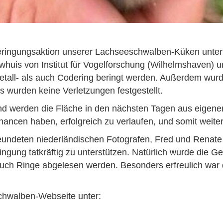
ingungsaktion unserer Lachseeschwalben-Küken unter Be
whuis von Institut für Vogelforschung (Wilhelmshaven) u
tall- als auch Codering beringt werden. Außerdem wurd
Es wurden keine Verletzungen festgestellt.
und werden die Fläche in den nächsten Tagen aus eigener
ancen haben, erfolgreich zu verlaufen, und somit weite
ndeten niederländischen Fotografen, Fred und Renate V
ngung tatkräftig zu unterstützen. Natürlich wurde die G
auch Ringe abgelesen werden. Besonders erfreulich war d
chwalben-Webseite unter: