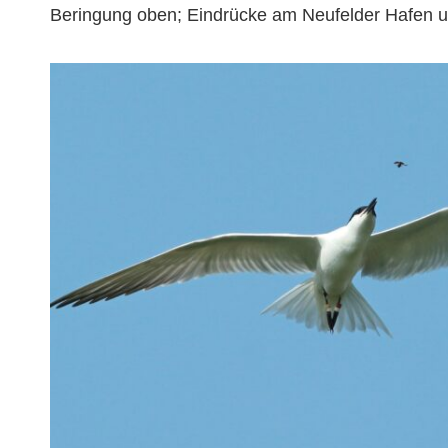
Beringung oben; Eindrücke am Neufelder Hafen un